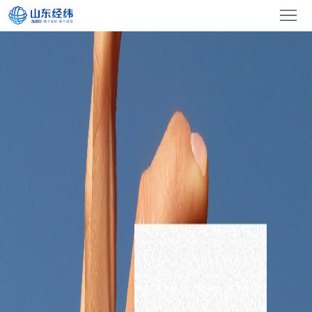
首
页
关
于
新
我
闻
视
们
中
频
产
心
展
品
设
示
展
备
荣
示
设
誉
联
施
资
系
EN
质
我