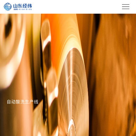
首
页
关
于
新
我
闻
视
们
中
频
产
心
展
品
设
示
展
备
荣
自动酸洗生产线
示
设
誉
联
施
资
系
EN
质
我