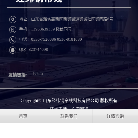
地址：山东省潍坊高新区新钢街道钢城社区钢四路8号
手机：13963639339 微信同号
电话：0536-7526086 0536-8181030
QQ：823744098
baidu
友情链接:
Copyright© 山东经纬钢帘线科技有限公司 版权所有
技术支持：
方圆网通
首页
联系我们
详情咨询
鲁ICP备17036996号-1
鲁公网安备 37079402000798号
XML地图